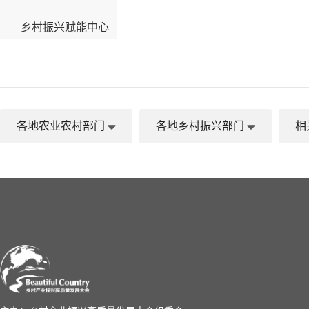
乡村振兴赋能中心
各地农业农村部门
各地乡村振兴部门
相