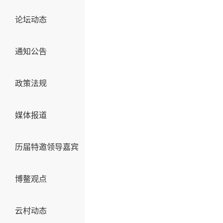
论坛动态
通知公告
政策法规
媒体报道
历届特邀领导嘉宾
博鳌观点
云村动态