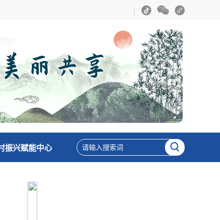
村振兴赋能中心