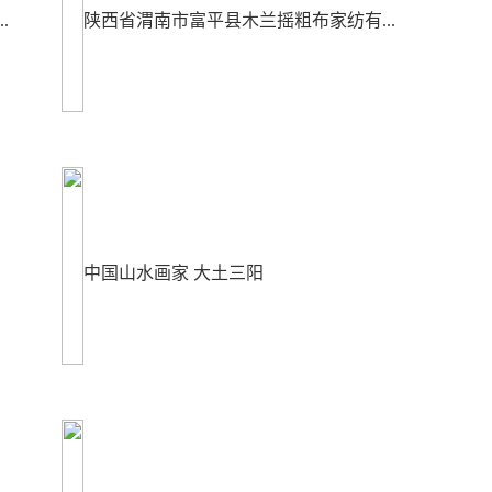
.
陕西省渭南市富平县木兰摇粗布家纺有...
中国山水画家 大土三阳