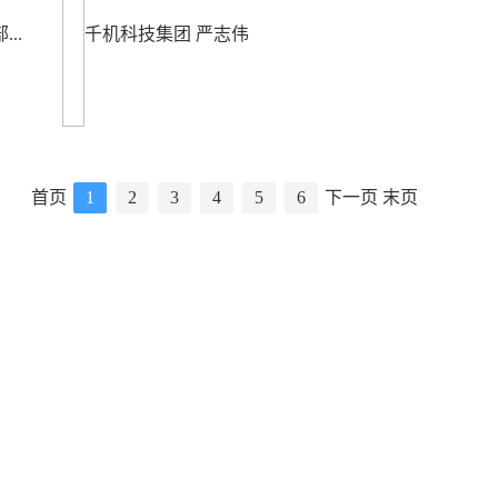
..
千机科技集团 严志伟
首页
1
2
3
4
5
6
下一页
末页