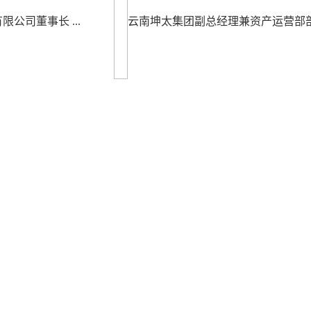
公司董事长 ...
云南坤太集团副总经理兼资产运营部部.