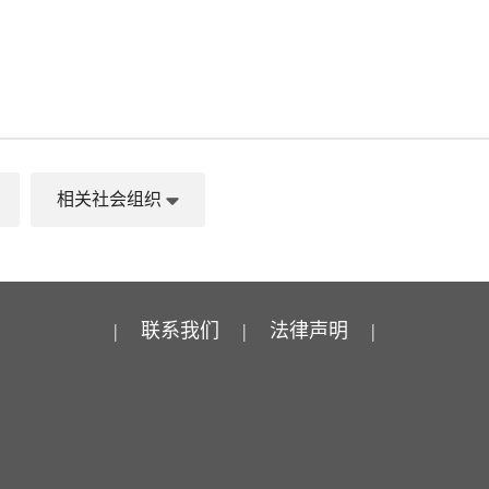
相关社会组织
|
联系我们
|
法律声明
|